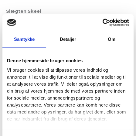
Slægten Skeel
Familien Skeel / Scheel har ejet Ulstrup, i lige
mandslinie i 8 generationer, fra slutningen af det 16
århundrede til 1818, vekslende med navnene Christen
Samtykke
Detaljer
Om
og Jørgen.
Denne hjemmeside bruger cookies
Rigsråd Christen Skeel (1543-1595).
Vi bruger cookies til at tilpasse vores indhold og
Han var den eneste søn til Albret Skeel til ”Hegnet,
annoncer, til at vise dig funktioner til sociale medier og til
Hammelmose og Fussingø” og gift med Margrethe
at analysere vores trafik. Vi deler også oplysninger om
Brahe, Tycho Brahes søster. Han er den egentlige
din brug af vores hjemmeside med vores partnere inden
grundlægger af Ulstrup, i det han satte sig det mål at
for sociale medier, annonceringspartnere og
gøre den til en hovedgård.
analysepartnere. Vores partnere kan kombinere disse
data med andre oplysninger, du har givet dem, eller som
de har indsamlet fra din brug af deres tjenester.