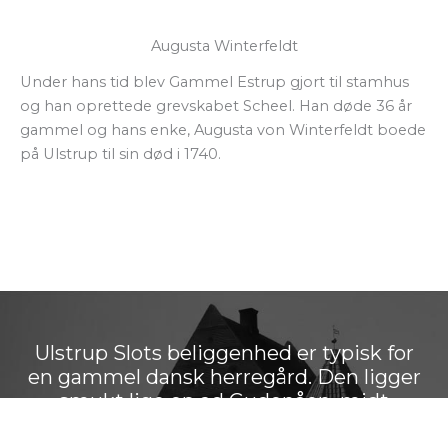
Augusta Winterfeldt
Under hans tid blev Gammel Estrup gjort til stamhus
og han oprettede grevskabet Scheel. Han døde 36 år
gammel og hans enke, Augusta von Winterfeldt boede
på Ulstrup til sin død i 1740.
Ulstrup Slots beliggenhed er typisk for
en gammel dansk herregård. Den ligger
smukt lige op ad Gudenåen, midt
imellem Langå og Bjerringbro.