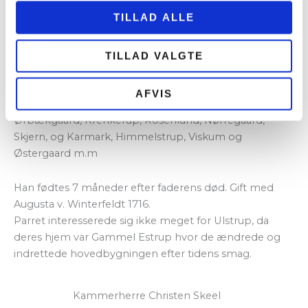
Estrups riddersal.
TILLAD ALLE
Han døde, kun 39 år gammel og efterlod sin unge
gravide hustru på Gl. Estrup, som var deres hjem.
TILLAD VALGTE
Kammerherre Christen Skeel
(1695-1731)
AFVIS
Til Gammel Estrup, Ulstrup, Sostrup, Skærvad,
Ørbækgaard, Krenkerup, Rosenlund, Nørregaard,
Skjern, og Karmark, Himmelstrup, Viskum og
Østergaard m.m
Han fødtes 7 måneder efter faderens død. Gift med
Augusta v. Winterfeldt 1716.
Parret interesserede sig ikke meget for Ulstrup, da
deres hjem var Gammel Estrup hvor de ændrede og
indrettede hovedbygningen efter tidens smag.
Kammerherre Christen Skeel