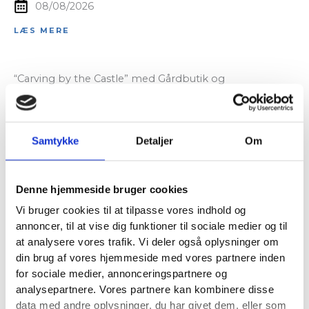
08/08/2026
LÆS MERE
“Carving by the Castle” med Gårdbutik og
håndværksmesse.
Internationalt træskulpturevent indtager atter de
historiske rammer ved Ulstrup Slot. Det er nu 9. år,
Carving Favrskov indbyder til arrangementet,…
Samtykke
Detaljer
Om
09/08/2026
Denne hjemmeside bruger cookies
LÆS MERE
Vi bruger cookies til at tilpasse vores indhold og
annoncer, til at vise dig funktioner til sociale medier og til
at analysere vores trafik. Vi deler også oplysninger om
Koncert med Rasmus Dissing og Slothsbanden. Størst
af alt er kærligheden.
din brug af vores hjemmeside med vores partnere inden
Kærligheden i alle dens farver og nuancer fejres
for sociale medier, annonceringspartnere og
gennem musik og sang på Ulstrup Slot, når Rasmus
analysepartnere. Vores partnere kan kombinere disse
Dissing og Slothsbanden…
data med andre oplysninger, du har givet dem, eller som