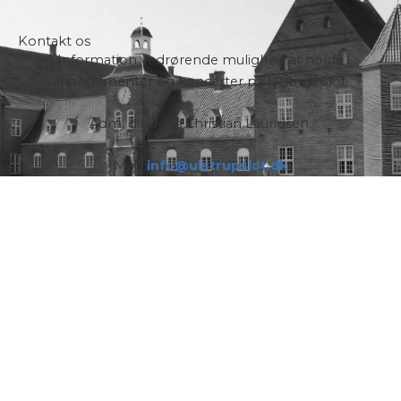
Kontakt os
Information vedrørende mulighed at holde
arrangementer og koncerter på Ulstrup Slot.
Adm. dir. Jens Christian Lauridsen.
Mail:
info@ulstrupslot.dk
FIND OS PÅ KORT
Ulstrup Slots beliggenhed er typisk for
en gammel dansk herregård. Den ligger