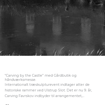
“Carving by the Castle” med Gårdbutik og
håndværksmesse.
Internationalt træskulpturevent indtager atter de
historiske rammer ved Ulstrup Slot. Det er nu 9. år,
Carving Favrskov indbyder til arrangementet,…