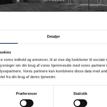
Detaljer
ookies
se vores indhold og annoncer, til at vise dig funktioner til sociale
oplysninger om din brug af vores hjemmeside med vores partnere i
ysepartnere. Vores partnere kan kombinere disse data med andr
et fra din brug af deres tjenester.
 fællessangaften i smukke omgivelser på Ulstrup Slot, hv
ed et par solonumre.
Præferencer
Statistik
mber kl. 19.00