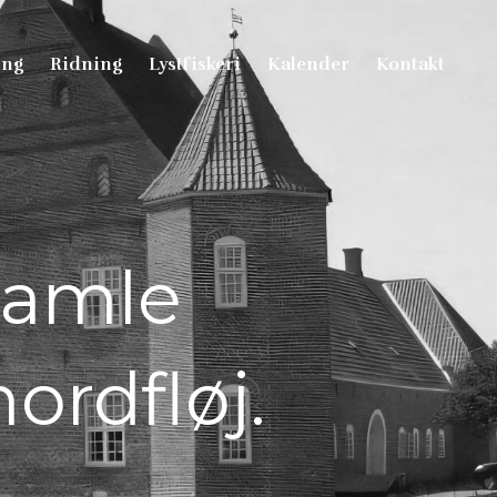
ing
Ridning
Lystfiskeri
Kalender
Kontakt
gamle
nordfløj.