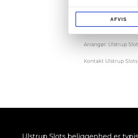
Gratis adgang.
AFVIS
Hold øje her på hjem
Arrangør: Ulstrup Slo
Kontakt Ulstrup Slots
Ulstrup Slots beliggenhed er typ