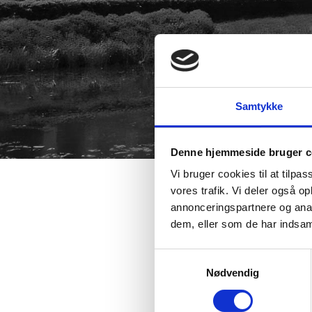
Samtykke
Denne hjemmeside bruger c
Vi bruger cookies til at tilpas
vores trafik. Vi deler også 
annonceringspartnere og anal
dem, eller som de har indsaml
Vel mødt til en dejlig
Samtykkevalg
Jacobsen medvirker m
Nødvendig
Torsdag den 10. septe