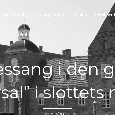
 Ulstrup Slot
Arrangementer
Lokaler
Selvskovn
essang i den 
al” i slottets 
10/09/2026