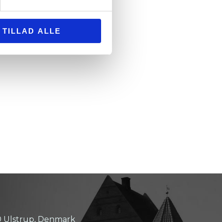
TILLAD ALLE
tion følger.
0 Ulstrup, Denmark