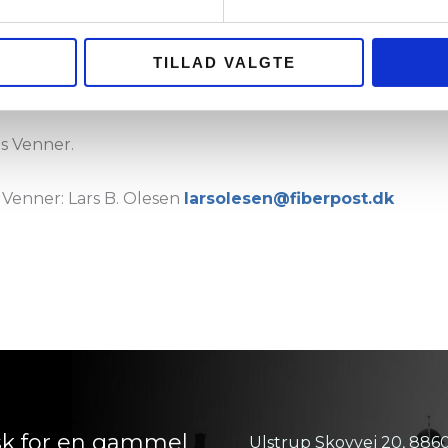
TILLAD VALGTE
mesiden for opdatering om arrangementet. Mere informa
ts Venner.
 Venner: Lars B. Olesen
larsolesen@fiberpost.dk
isk for en gammel
Ulstrup Skovvej 20, 886