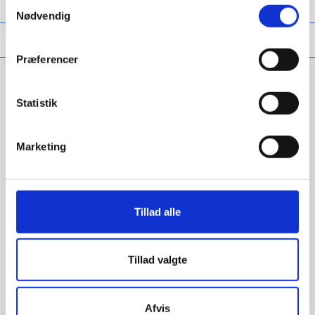
Samtykkevalg
Kalender
Nødvendig
Kontakt
Præferencer
Statistik
marie marqvard
Marketing
Tillad alle
Tillad valgte
It seems we can’t find what you’re looking for. Perhaps
searching can help.
Afvis