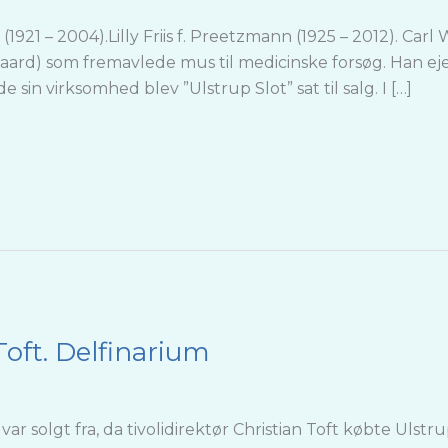
(1921 – 2004).Lilly Friis f. Preetzmann (1925 – 2012). Carl 
aard) som fremavlede mus til medicinske forsøg. Han eje
in virksomhed blev ”Ulstrup Slot” sat til salg. I […]
Toft. Delfinarium
r solgt fra, da tivolidirektør Christian Toft købte Ulstru