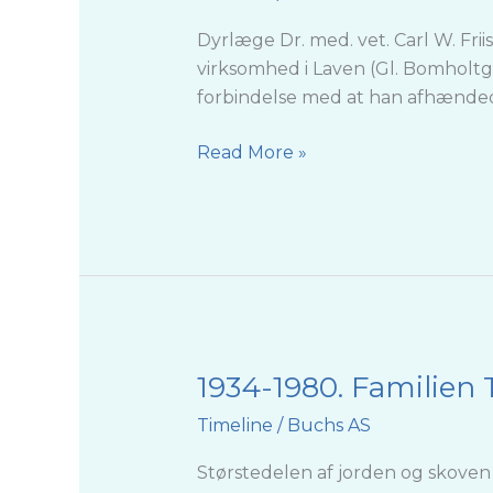
og
Carl
Dyrlæge Dr. med. vet. Carl W. Friis 
W.
virksomhed i Laven (Gl. Bomholtg
Friis.
forbindelse med at han afhændede s
Ulstrup
Slot
Read More »
Fonden
1934-1980. Familien 
1934-
1980.
Timeline
/
Buchs AS
Familien
Toft.
Størstedelen af jorden og skoven va