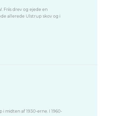
W. Friis drev og ejede en
de allerede Ulstrup skov og i
p i midten af 1930-erne. I 1960-