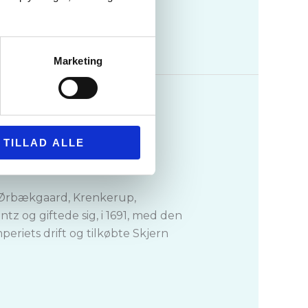
Marketing
TILLAD ALLE
, Ørbækgaard, Krenkerup,
z og giftede sig, i 1691, med den
riets drift og tilkøbte Skjern