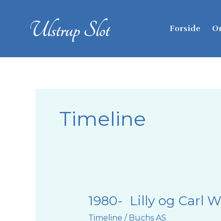
Skip
to
Forside
Om
content
Timeline
1980- Lilly og Carl W
1980-
Lilly
Timeline
/
Buchs AS