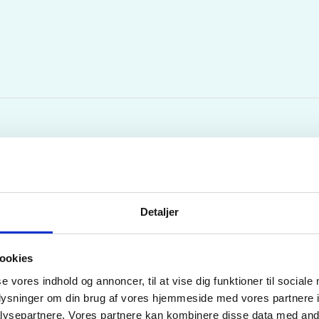
telse og modernisering
Detaljer
ehejmekonferensraad Greve Jørgen Scheel (1718-1786) 
en første som stavede slægtsnavnet Scheel i stedet for s
ookies
n holstensk adelsdame, Lucie von Thienen (1718-1740 ) o
se vores indhold og annoncer, til at vise dig funktioner til sociale
oplysninger om din brug af vores hjemmeside med vores partnere i
ysepartnere. Vores partnere kan kombinere disse data med andr