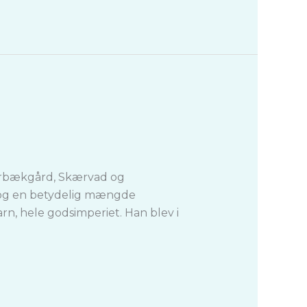
, Ørbækgård, Skærvad og
d og en betydelig mængde
n, hele godsimperiet. Han blev i