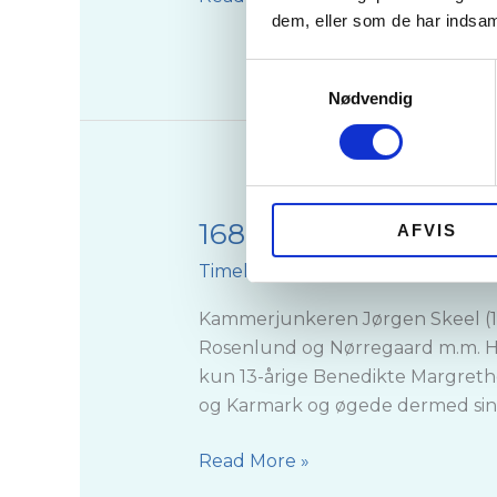
dem, eller som de har indsaml
Samtykkevalg
Nødvendig
1688-1731. Gobelinet
1688-
AFVIS
1731.
Timeline
/
Buchs AS
Gobelinet
af
Kammerjunkeren Jørgen Skeel (16
Ulstrup
Rosenlund og Nørregaard m.m. Han 
Hovedgård
kun 13-årige Benedikte Margrethe
og Karmark og øgede dermed sine
Read More »