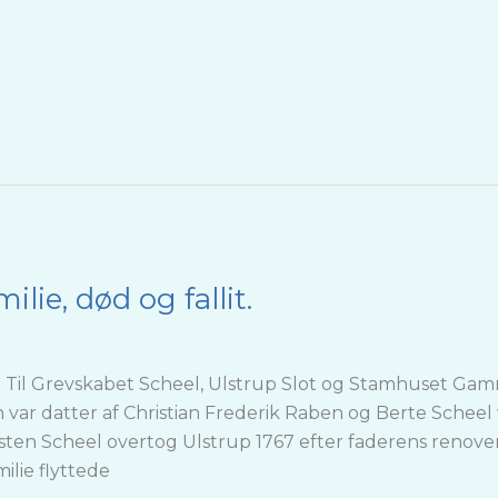
lie, død og fallit.
). Til Grevskabet Scheel, Ulstrup Slot og Stamhuset Ga
 var datter af Christian Frederik Raben og Berte Schee
sten Scheel overtog Ulstrup 1767 efter faderens renov
lie flyttede