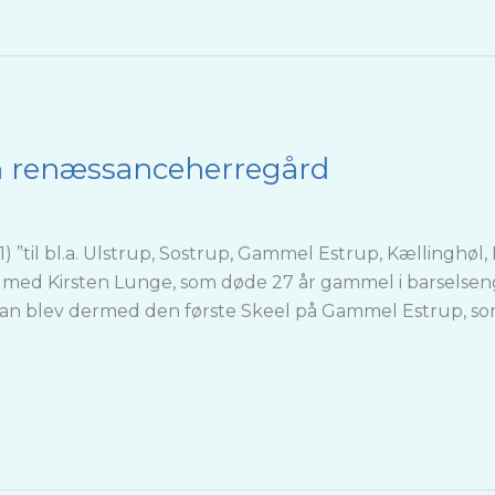
 en renæssanceherregård
1) ”til bl.a. Ulstrup, Sostrup, Gammel Estrup, Kællingh
07 med Kirsten Lunge, som døde 27 år gammel i barselsen
han blev dermed den første Skeel på Gammel Estrup, som 