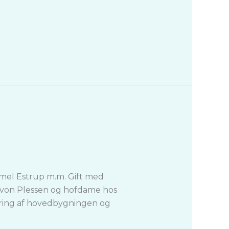
mmel Estrup m.m. Gift med
l von Plessen og hofdame hos
ering af hovedbygningen og