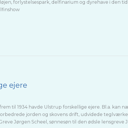
løjen, forlystelsespark, delfinarium og dyrehave i den t
elfinshow
ge ejere
rem til 1934 havde Ulstrup forskellige ejere. Bl.a. kan
 forbedrede jorden og skovens drift, udvidede teglværk
reve Jørgen Scheel, sønnesøn til den ødsle lensgreve Jør