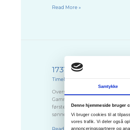
Read More »
1731-1767. Istandsæt
1731-
1767.
Timeline
/
Buchs AS
Istandsættelse
Samtykke
og
Overstaldmester, Kammerherre, G
modernisering
Gammel Estrup, Ulstrup m.m, Var d
Denne hjemmeside bruger c
første gang, 22 år gammel, med e
sønnen Christen. Efter
Vi bruger cookies til at tilpas
vores trafik. Vi deler også 
annonceringspartnere og anal
Read More »