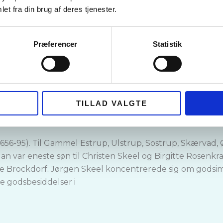
et fra din brug af deres tjenester.
Præferencer
Statistik
 af Ulstrup Hovedgård
TILLAD VALGTE
56-95). Til Gammel Estrup, Ulstrup, Sostrup, Skærvad
var eneste søn til Christen Skeel og Birgitte Rosenkrant
 Brockdorf. Jørgen Skeel koncentrerede sig om godsimpe
 godsbesiddelser i