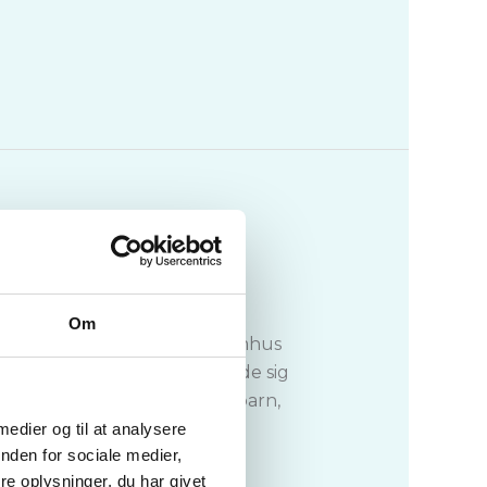
Om
Til Grevskabet Scheel. Stamhus
om hidtil, Skeel. Han giftede sig
g fik med hende sit eneste barn,
 medier og til at analysere
nden for sociale medier,
e oplysninger, du har givet