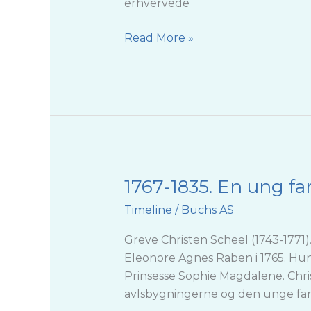
erhvervede
Read More »
1767-1835. En ung fami
1767-
1835. En
Timeline
/
Buchs AS
ung
familie, død og
Greve Christen Scheel (1743-1771
fallit.
Eleonore Agnes Raben i 1765. Hun
Prinsesse Sophie Magdalene. Chri
avlsbygningerne og den unge fami