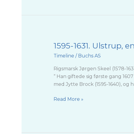
1595-1631. Ulstrup,
1595-
1631.
Timeline
/
Buchs AS
Ulstrup,
en
Rigsmarsk Jørgen Skeel (1578-163
renæssanceherregård
“ Han giftede sig første gang 16
med Jytte Brock (1595-1640), og 
Read More »