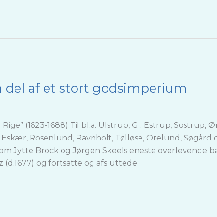
en del af et stort godsimperium
ige” (1623-1688) Til bl.a. Ulstrup, GI. Estrup, Sostrup
, Eskær, Rosenlund, Ravnholt, Tølløse, Orelund, Søgår
som Jytte Brock og Jørgen Skeels eneste overlevende bar
 (d.1677) og fortsatte og afsluttede