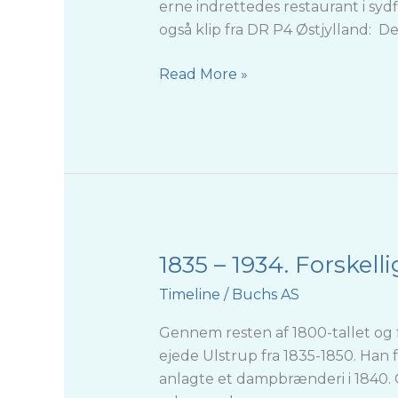
Delfinarium
erne indrettedes restaurant i sydf
også klip fra DR P4 Østjylland: D
Read More »
1835 – 1934. Forskelli
1835
–
Timeline
/
Buchs AS
1934.
Forskellige
Gennem resten af 1800-tallet og f
ejere
ejede Ulstrup fra 1835-1850. Han
anlagte et dampbrænderi i 1840. G