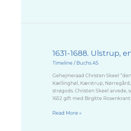
1631-1688. Ulstrup, 
1631-
1688.
Timeline
/
Buchs AS
Ulstrup,
en
Gehejmeraad Christen Skeel ”den R
del
Kællinghøl, Kærstrup, Nørregård
af
strøgods. Christen Skeel arvede, 
et
1652 gift med Birgitte Rosenkrantz
stort
godsimperium
Read More »