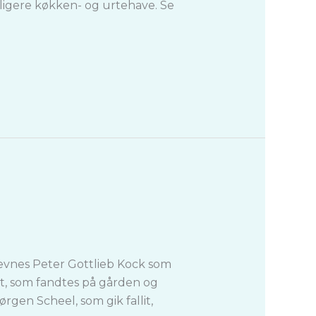
idligere køkken- og urtehave. Se
 nævnes Peter Gottlieb Kock som
et, som fandtes på gården og
gen Scheel, som gik fallit,