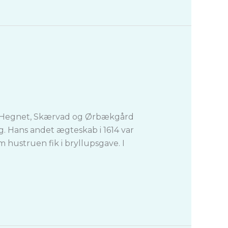
øl, Hegnet, Skærvad og Ørbækgård
g. Hans andet ægteskab i 1614 var
hustruen fik i bryllupsgave. I